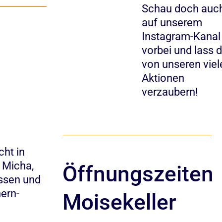
Schau doch auc
auf unserem
Instagram-Kanal
vorbei und lass 
von unseren viel
Aktionen
verzaubern!
cht in
n Micha,
Öffnungszeiten
ossen und
hern-
Moisekeller