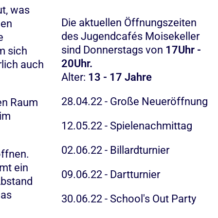
t, was
Die aktuellen Öffnungszeiten
een
des Jugendcafés Moisekeller
e
sind Donnerstags von
17Uhr -
m sich
20Uhr.
lich auch
Alter:
13 - 17 Jahre
28.04.22 - Große Neueröffnung
len Raum
 im
12.05.22 - Spielenachmittag
02.06.22 - Billardturnier
ffnen.
mmt ein
09.06.22 - Dartturnier
Abstand
was
30.06.22 - School's Out Party