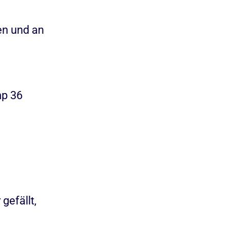
en und an
p 36
gefällt,